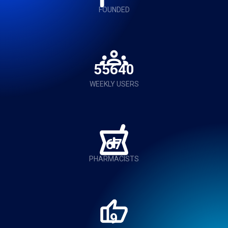
FOUNDED
56000
WEEKLY USERS
68
PHARMACISTS
9