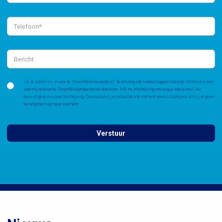
Ja, ik schrijf mij in voor de SmartMed nieuwsbrief. Ik ontvang ook marketinggerelateerde informatie over
voor mij relevante SmartMed producten en diensten. NB: na inschrijving ontvang je een e-mail ter
bevestiging van jouw inschrijving. Daarna kun jij je natuurlijk elk moment weer uitschrijven als jij er geen
belangstelling meer voor hebt.