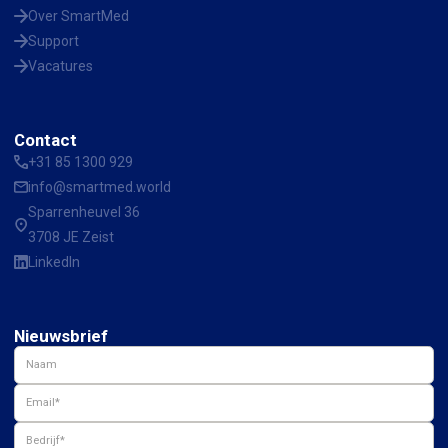
Over SmartMed
Support
Vacatures
Contact
+31 85 1300 929
info@smartmed.world
Sparrenheuvel 36
3708 JE Zeist
LinkedIn
Nieuwsbrief