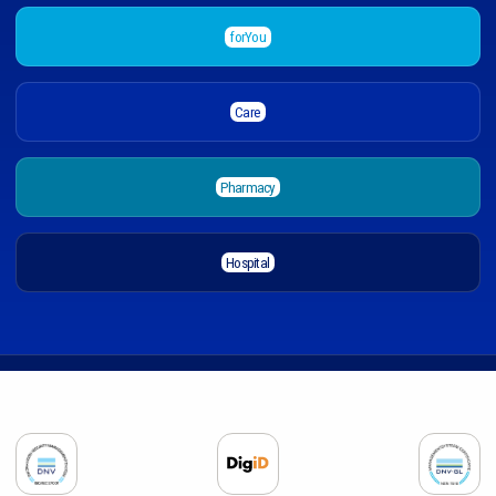
forYou
Care
Pharmacy
Hospital